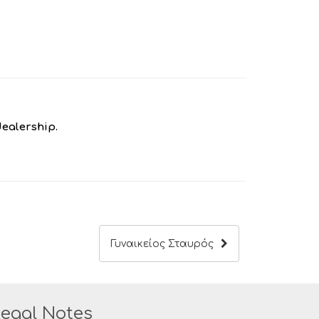
dealership.
Γυναικείος Σταυρός
egal Notes