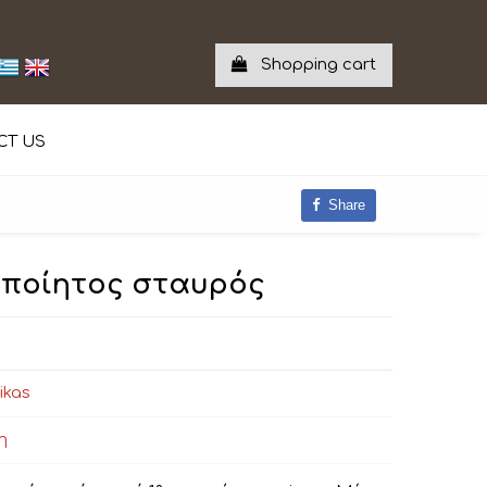
Shopping cart
CT US
Share
ροποίητος σταυρός
ikas
η