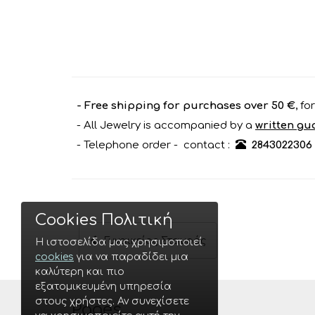
- Free shipping for purchases over 50 €
, f
- All Jewelry is accompanied by a
written gu
- Telephone order - contact :
2843022306
Cookies Πολιτική
Γυναικείος Σταυρός
Η ιστοσελίδα μας χρησιμοποιεί
cookies
για να παραδίδει μια
καλύτερη και πιο
εξατομικευμένη υπηρεσία
στους χρήστες. Αν συνεχίσετε
Pages