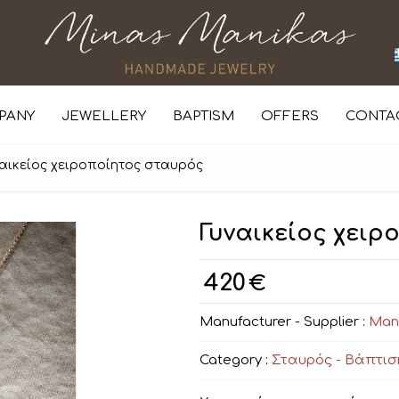
PANY
JEWELLERY
BAPTISM
OFFERS
CONTA
ναικείος χειροποίητος σταυρός
Γυναικείος χει
420
€
Manufacturer - Supplier :
Man
Category :
Σταυρός - Βάπτισ