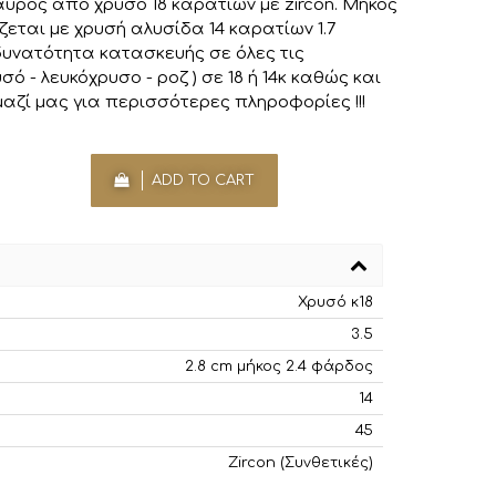
αυρός από χρυσό 18 καρατίων με zircon. Μήκος
εται με χρυσή αλυσίδα 14 καρατίων 1.7
υνατότητα κατασκευής σε όλες τις
ό - λευκόχρυσο - ροζ ) σε 18 ή 14κ καθώς και
μαζί μας για περισσότερες πληροφορίες !!!
ADD TO CART
Χρυσό κ18
3.5
2.8 cm μήκος 2.4 φάρδος
14
45
Zircon (Συνθετικές)