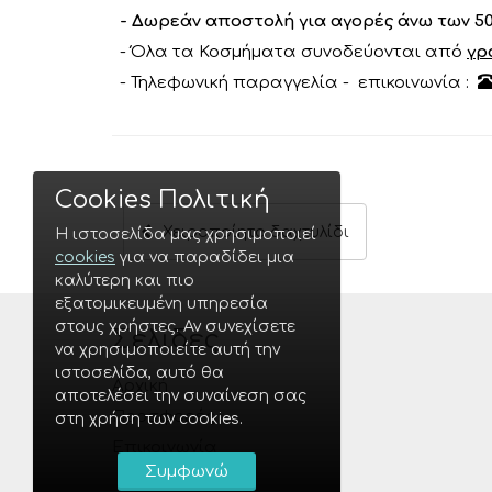
- Δωρεάν αποστολή για αγορές άνω των 5
- Όλα τα Κοσμήματα συνοδεύονται από
γρ
- Τηλεφωνική παραγγελία - επικοινωνία :
Cookies Πολιτική
Χειροποίητο δαχτυλίδι
Η ιστοσελίδα μας χρησιμοποιεί
cookies
για να παραδίδει μια
καλύτερη και πιο
εξατομικευμένη υπηρεσία
στους χρήστες. Αν συνεχίσετε
Σελίδες
να χρησιμοποιείτε αυτή την
ιστοσελίδα, αυτό θα
Αρχική
αποτελέσει την συναίνεση σας
Προσφορές
στη χρήση των cookies.
Επικοινωνία
Συμφωνώ