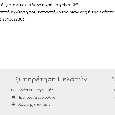
0€
, για αντικαταβολή η χρέωση είναι
3€
.
απτή εγγύηση
του καταστήματος Μανίκας ή της εκάστο
2843022306
Εξυπηρέτηση Πελατών
Τρόποι Πληρωμής
Ό
Τρόποι Αποστολής
Π
Χάρτης σελίδων