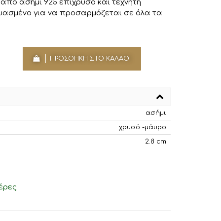
 από ασήμι 925 επίχρυσο και τεχνητή
ασμένο για να προσαρμόζεται σε όλα τα
ΠΡΟΣΘΉΚΗ ΣΤΟ ΚΑΛΆΘΙ
ασήμι
χρυσό -μάυρο
2.8 cm
έρες